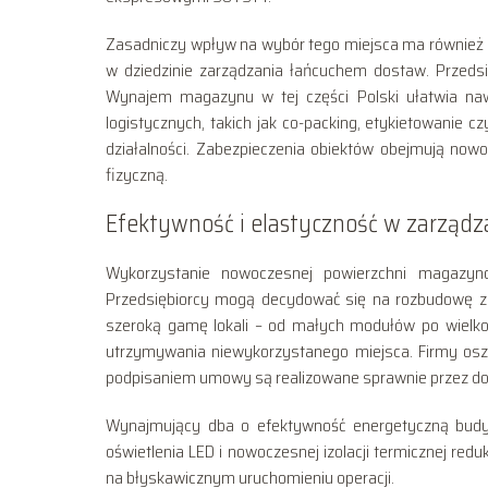
Zasadniczy wpływ na wybór tego miejsca ma również d
w dziedzinie zarządzania łańcuchem dostaw. Przedsię
Wynajem magazynu w tej części Polski ułatwia nawi
logistycznych, takich jak co-packing, etykietowanie 
działalności. Zabezpieczenia obiektów obejmują no
fizyczną.
Efektywność i elastyczność w zarządz
Wykorzystanie nowoczesnej powierzchni magazy
Przedsiębiorcy mogą decydować się na rozbudowę 
szeroką gamę lokali – od małych modułów po wielko
utrzymywania niewykorzystanego miejsca. Firmy osz
podpisaniem umowy są realizowane sprawnie przez d
Wynajmujący dba o efektywność energetyczną budyn
oświetlenia LED i nowoczesnej izolacji termicznej red
na błyskawicznym uruchomieniu operacji.