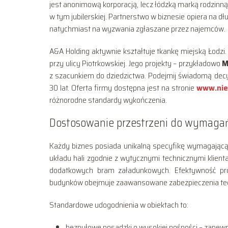
jest anonimową korporacją, lecz łódzką marką rodzinną.
w tym jubilerskiej. Partnerstwo w biznesie opiera na dł
natychmiast na wyzwania zgłaszane przez najemców.
A&A Holding aktywnie kształtuje tkankę miejską Łodzi.
przy ulicy Piotrkowskiej. Jego projekty – przykładowo
M
z szacunkiem do dziedzictwa. Podejmij świadomą decy
30 lat. Oferta firmy dostępna jest na stronie
www.nie
różnorodne standardy wykończenia.
Dostosowanie przestrzeni do wymaga
Każdy biznes posiada unikalną specyfikę wymagającą
układu hali zgodnie z wytycznymi technicznymi klient
dodatkowych bram załadunkowych. Efektywność pr
budynków obejmuje zaawansowane zabezpieczenia tec
Standardowe udogodnienia w obiektach to:
bezpyłowe posadzki o wysokiej nośności – zapewni