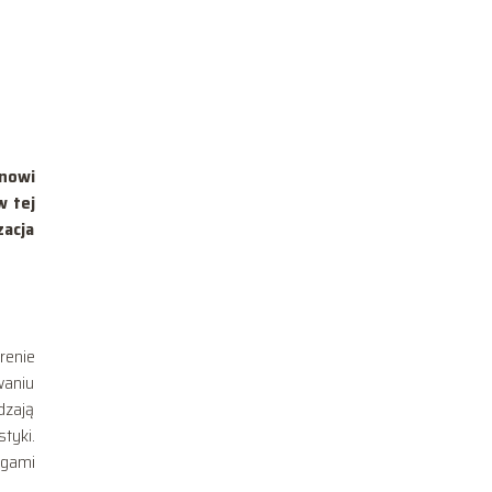
anowi
w tej
zacja
renie
waniu
dzają
tyki.
ogami