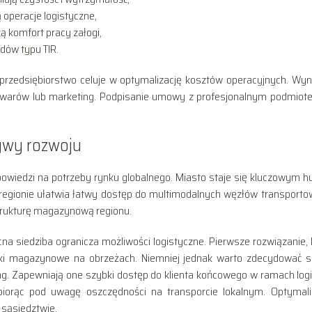
operacje logistyczne,
 komfort pracy załogi,
dów typu TIR.
 przedsiębiorstwo celuje w optymalizację kosztów operacyjnych. Wy
towarów lub marketing. Podpisanie umowy z profesjonalnym podmiot
tywy rozwoju
owiedzi na potrzeby rynku globalnego. Miasto staje się kluczowym 
m regionie ułatwia łatwy dostęp do multimodalnych węzłów transporto
strukturę magazynową regionu.
na siedziba ogranicza możliwości logistyczne. Pierwsze rozwiązanie, 
ki magazynowe na obrzeżach. Niemniej jednak warto zdecydować s
g. Zapewniają one szybki dostęp do klienta końcowego w ramach logi
 biorąc pod uwagę oszczędności na transporcie lokalnym. Optymali
 sąsiedztwie.