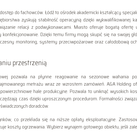
ostęp do fachowców. Łódź to ośrodek akademicki kształcący specjal
biorstwa zyskują stabilność operacyjną dzięki wykwalifikowanej ka
ązanie relacji z podwykonawcami. Miasto oferuje bogatą ofertę 
czy konfekcjonowanie. Dzięki temu firmy mogą skupić się na swojej gł
woczesny monitoring, systemy przeciwpożarowe oraz całodobową oc
aniu przestrzenią
nowej pozwala na płynne reagowanie na sezonowe wahania po
zajmowanego metrażu wraz ze wzrostem zamówień. A&A Holding of
powierzchniowe hale produkcyjne. Pozwala to uniknąć wysokich ko
czędzają czas dzięki uproszczonym procedurom. Formalności związ
oświadczonych doradców.
ków, co przekłada się na niższe opłaty eksploatacyjne. Zastoso
ukuje koszty ogrzewania. Wybierz wynajem gotowego obiektu, jeśli zale