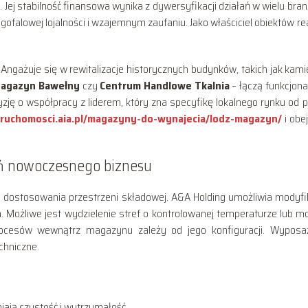
 Jej stabilność finansowa wynika z dywersyfikacji działań w wielu bran
ugofalowej lojalności i wzajemnym zaufaniu. Jako właściciel obiektów re
 Angażuje się w rewitalizacje historycznych budynków, takich jak kami
agazyn Bawełny
czy
Centrum Handlowe Tkalnia
– łączą funkcjona
zję o współpracy z liderem, który zna specyfikę lokalnego rynku od 
ruchomosci.aia.pl/magazyny-do-wynajecia/lodz-magazyn/
i obe
ń nowoczesnego biznesu
 dostosowania przestrzeni składowej. A&A Holding umożliwia modyfi
a. Możliwe jest wydzielenie stref o kontrolowanej temperaturze lub m
ocesów wewnątrz magazynu zależy od jego konfiguracji. Wyposa
hniczne.
ają czystość i wytrzymałość,