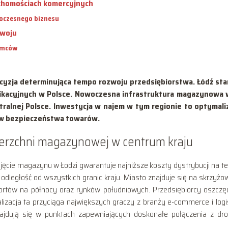
uchomościach komercyjnych
oczesnego biznesu
zwoju
emców
cyzja determinująca tempo rozwoju przedsiębiorstwa. Łódź st
ikacyjnych w Polsce. Nowoczesna infrastruktura magazynowa 
tralnej Polsce. Inwestycja w najem w tym regionie to optymali
ów bezpieczeństwa towarów.
ierzchni magazynowej w centrum kraju
jęcie magazynu w Łodzi gwarantuje najniższe koszty dystrybucji na te
 odległość od wszystkich granic kraju. Miasto znajduje się na skrzyżo
portów na północy oraz rynków południowych. Przedsiębiorcy oszczę
alizacja ta przyciąga największych graczy z branży e-commerce i logis
jdują się w punktach zapewniających doskonałe połączenia z dr