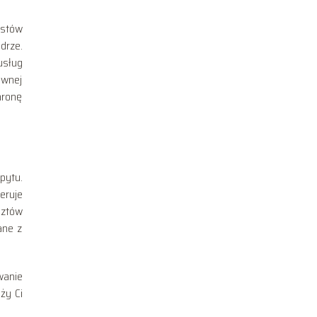
istów
drze.
usług
ównej
hronę
pytu.
eruje
sztów
ane z
wanie
ży Ci