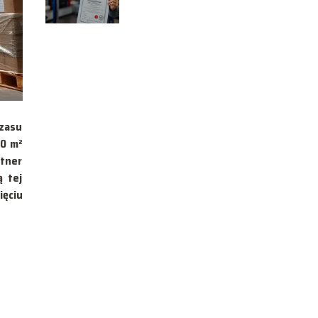
obsługi windy
samochodowej?
czasu
00 m²
rtner
ą tej
ięciu