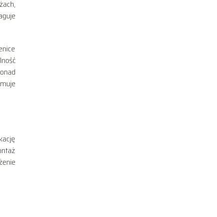
żach,
aguje
enice
lność
ponad
jmuje
kację
ontaż
żenie