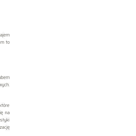
najem
em to
hubem
wych.
które
ię na
styki
zację