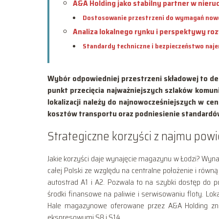
A&A Holding jako stabilny partner w nier
Dostosowanie przestrzeni do wymagań now
Analiza lokalnego rynku i perspektywy ro
Standardy techniczne i bezpieczeństwo naj
Wybór odpowiedniej przestrzeni składowej to de
punkt przecięcia najważniejszych szlaków komun
lokalizacji należy do najnowocześniejszych w cen
kosztów transportu oraz podniesienie standard
Strategiczne korzyści z najmu pow
Jakie korzyści daje wynajęcie magazynu w Łodzi? Wyna
całej Polski ze względu na centralne położenie i równą
autostrad A1 i A2. Pozwala to na szybki dostęp do 
środki finansowe na paliwie i serwisowaniu floty. Lok
Hale magazynowe oferowane przez A&A Holding zna
ekspresowymi S8 i S14.