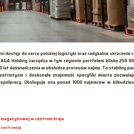
 dostęp do serca polskiej logistyki oraz radykalne skrócenie 
 A&A Holding zarządza w tym regionie portfelem blisko 250 0
0 lat doświadczenia w obsłudze procesów najmu. To stabilny pa
atriotyzm i doskonała znajomość specyfiki miasta pozwalaj
współpracy. Obsługuje ona ponad 1000 najemców w kilkudzies
i magazynowej w centrum kraju
rzestrzenią