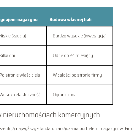
ynajem magazynu
Budowa własnej hali
Niskie (kaucja)
Bardzo wysokie (inwestycja)
Kilka dni
Od 12 do 24 miesięcy
Po stronie właściciela
W całości po stronie firmy
Wysoka elastyczność
Ograniczona
 w nieruchomościach komercyjnych
ezentują najwyższy standard zarządzania portfelem magazynów. Firm