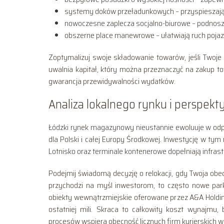
systemy doków przeładunkowych – przyspieszają 
nowoczesne zaplecza socjalno-biurowe – podnoszą
obszerne place manewrowe – ułatwiają ruch pojaz
Zoptymalizuj swoje składowanie towarów, jeśli Twoje
uwalnia kapitał, który można przeznaczyć na zakup 
gwarancja przewidywalności wydatków.
Analiza lokalnego rynku i perspek
Łódzki rynek magazynowy nieustannie ewoluuje w odp
dla Polski i całej Europy Środkowej. Inwestycję w ty
Lotnisko oraz terminale kontenerowe dopełniają infra
Podejmij świadomą decyzję o relokacji, gdy Twoja obec
przychodzi na myśl inwestorom, to często nowe par
obiekty wewnątrzmiejskie oferowane przez A&A Holdin
ostatniej mili. Skraca to całkowity koszt wynajmu,
procesów wspiera obecność licznych firm kurierskich w