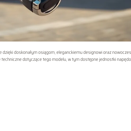
nie dzięki doskonałym osiągom, eleganckiemu designowi oraz nowocz
e techniczne dotyczące tego modelu, w tym dostępne jednostki napęd