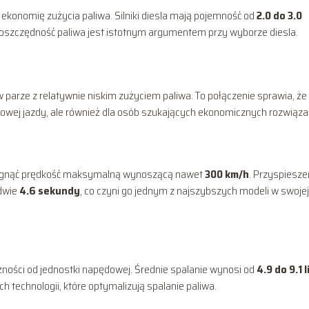
ekonomię zużycia paliwa. Silniki diesla mają pojemność od
2.0 do 3.0
 oszczędność paliwa jest istotnym argumentem przy wyborze diesla.
w parze z relatywnie niskim zużyciem paliwa. To połączenie sprawia, że
rtowej jazdy, ale również dla osób szukających ekonomicznych rozwiąza
 osiągnąć prędkość maksymalną wynoszącą nawet
300 km/h
. Przyspiesze
edwie
4.6 sekundy
, co czyni go jednym z najszybszych modeli w swojej
żności od jednostki napędowej. Średnie spalanie wynosi od
4.9 do 9.1 l
 technologii, które optymalizują spalanie paliwa.