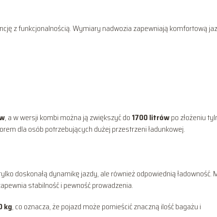
gancję z funkcjonalnością. Wymiary nadwozia zapewniają komfortową ja
ów
, a w wersji kombi można ją zwiększyć do
1700 litrów
po złożeniu tyl
orem dla osób potrzebujących dużej przestrzeni ładunkowej.
 tylko doskonałą dynamikę jazdy, ale również odpowiednią ładowność.
 zapewnia stabilność i pewność prowadzenia.
0 kg
, co oznacza, że pojazd może pomieścić znaczną ilość bagażu i