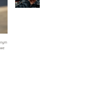
dlaczego?
esnym
owe