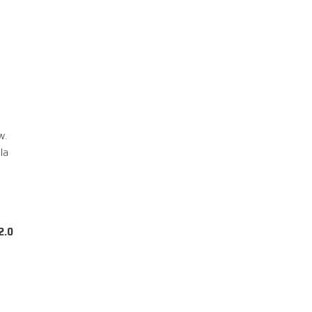
w.
la
2.0