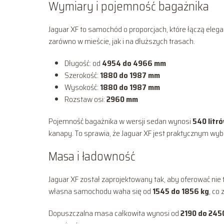
Wymiary i pojemność bagażnika
Jaguar XF to samochód o proporcjach, które łączą ele
zarówno w mieście, jak i na dłuższych trasach.
Długość: od
4954 do 4966 mm
Szerokość:
1880 do 1987 mm
Wysokość:
1880 do 1987 mm
Rozstaw osi:
2960 mm
Pojemność bagażnika w wersji sedan wynosi
540 litr
kanapy. To sprawia, że Jaguar XF jest praktycznym wyb
Masa i ładowność
Jaguar XF został zaprojektowany tak, aby oferować nie
własna samochodu waha się od
1545 do 1856 kg
, co
Dopuszczalna masa całkowita wynosi od
2190 do 245