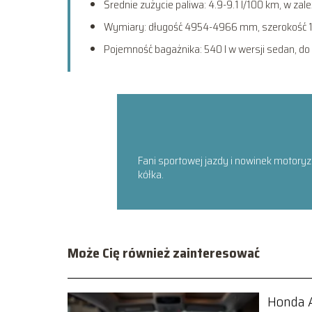
Średnie zużycie paliwa: 4.9-9.1 l/100 km, w zal
Wymiary: długość 4954-4966 mm, szerokość 
Pojemność bagażnika: 540 l w wersji sedan, do 
Fani sportowej jazdy i nowinek motoryz
kółka.
Może Cię również zainteresować
Honda A