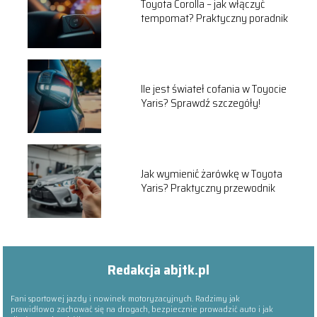
Toyota Corolla – jak włączyć
tempomat? Praktyczny poradnik
Ile jest świateł cofania w Toyocie
Yaris? Sprawdź szczegóły!
Jak wymienić żarówkę w Toyota
Yaris? Praktyczny przewodnik
Redakcja abjtk.pl
Fani sportowej jazdy i nowinek motoryzacyjnych. Radzimy jak
prawidłowo zachować się na drogach, bezpiecznie prowadzić auto i jak