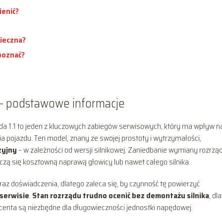
ienić?
nieczna?
zpoznać?
 – podstawowe informacje
a 1.1 to jeden z kluczowych zabiegów serwisowych, który ma wpływ n
a pojazdu. Ten model, znany ze swojej prostoty i wytrzymałości,
izyjny
– w zależności od wersji silnikowej. Zaniedbanie wymiany rozrzą
zą się kosztowną naprawą głowicy lub nawet całego silnika.
 doświadczenia, dlatego zaleca się, by czynność tę powierzyć
serwisie
.
Stan rozrządu trudno ocenić bez demontażu silnika
, dl
centa są niezbędne dla długowieczności jednostki napędowej.