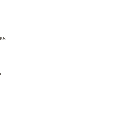
cia.
.