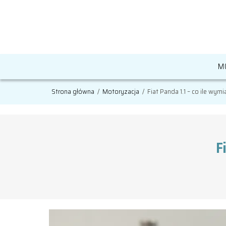
M
Strona główna
/
Motoryzacja
/
Fiat Panda 1.1 – co ile wym
F