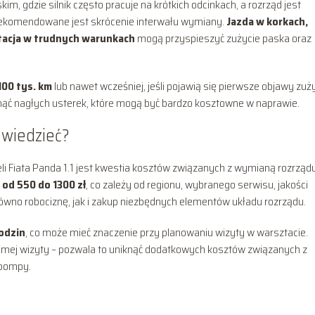
im, gdzie silnik często pracuje na krótkich odcinkach, a rozrząd jest
 rekomendowane jest skrócenie interwału wymiany.
Jazda w korkach,
atacja w trudnych warunkach
mogą przyspieszyć zużycie paska oraz
100 tys. km
lub nawet wcześniej, jeśli pojawią się pierwsze objawy zuży
knąć nagłych usterek, które mogą być bardzo kosztowne w naprawie.
 wiedzieć?
li Fiata Panda 1.1 jest kwestia kosztów związanych z wymianą rozrządu
 od 550 do 1300 zł
, co zależy od regionu, wybranego serwisu, jakości
równo robociznę, jak i zakup niezbędnych elementów układu rozrządu.
odzin
, co może mieć znaczenie przy planowaniu wizyty w warsztacie.
amej wizyty – pozwala to uniknąć dodatkowych kosztów związanych z
 pompy.