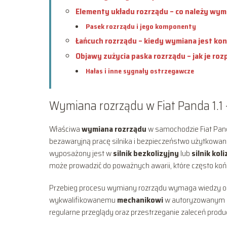
Elementy układu rozrządu – co należy wym
Pasek rozrządu i jego komponenty
Łańcuch rozrządu – kiedy wymiana jest ko
Objawy zużycia paska rozrządu – jak je ro
Hałas i inne sygnały ostrzegawcze
Wymiana rozrządu w Fiat Panda 1.1
Właściwa
wymiana rozrządu
w samochodzie Fiat Pand
bezawaryjną pracę silnika i bezpieczeństwo użytkowani
wyposażony jest w
silnik bezkolizyjny
lub
silnik kol
może prowadzić do poważnych awarii, które często końc
Przebieg procesu wymiany rozrządu wymaga wiedzy oraz
wykwalifikowanemu
mechanikowi
w autoryzowanym
regularne przeglądy oraz przestrzeganie zaleceń produ