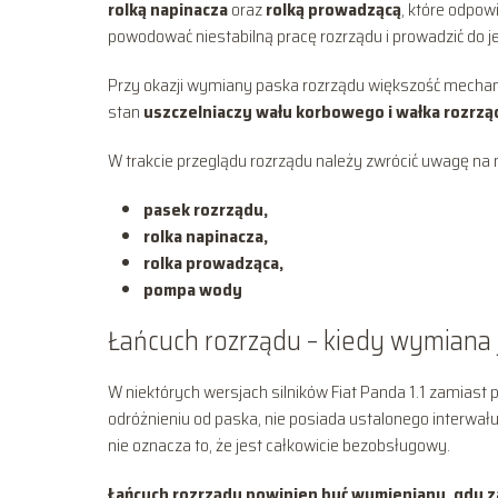
rolką napinacza
oraz
rolką prowadzącą
, które odpow
powodować niestabilną pracę rozrządu i prowadzić do j
Przy okazji wymiany paska rozrządu większość mech
stan
uszczelniaczy wału korbowego i wałka rozrzą
W trakcie przeglądu rozrządu należy zwrócić uwagę na
pasek rozrządu,
rolka napinacza,
rolka prowadząca,
pompa wody
Łańcuch rozrządu – kiedy wymiana 
W niektórych wersjach silników Fiat Panda 1.1 zamiast
odróżnieniu od paska, nie posiada ustalonego interwału
nie oznacza to, że jest całkowicie bezobsługowy.
Łańcuch rozrządu powinien być wymieniany, gdy 