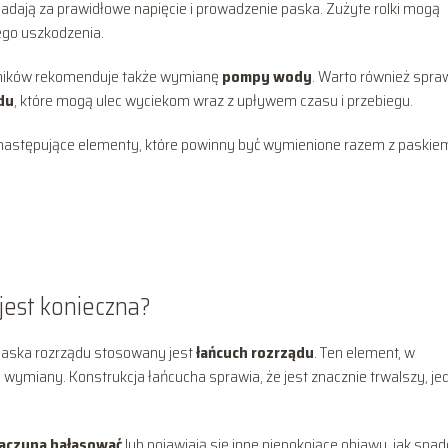
iadają za prawidłowe napięcie i prowadzenie paska. Zużyte rolki mogą
ego uszkodzenia.
aników rekomenduje także wymianę
pompy wody
. Warto również spra
du
, które mogą ulec wyciekom wraz z upływem czasu i przebiegu.
 następujące elementy, które powinny być wymienione razem z paskie
jest konieczna?
 paska rozrządu stosowany jest
łańcuch rozrządu
. Ten element, w
 wymiany. Konstrukcja łańcucha sprawia, że jest znacznie trwalszy, je
zaczyna hałasować
lub pojawiają się inne niepokojące objawy, jak spa