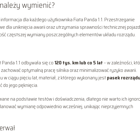
 należy wymienić?
nformacja dla każdego użytkownika Fiata Panda 1.1. Przestrzeganie
e dla uniknięcia awarii oraz utrzymania sprawności technicznej pojazd
ność częstszej wymiany poszczególnych elementów układu rozrządu.
 Panda 1.1 odbywała się co
120 tys. km lub co 5 lat
– w zależności, któ
 zachować optymalną pracę silnika oraz minimalizować ryzyko awarii.
 w ciągu pięciu lat, materiał, z którego wykonany jest
pasek rozrząd
ć do jego pęknięcia.
ane na podstawie testów i doświadczenia, dlatego nie warto ich ignor
aplanować wymianę odpowiednio wcześniej, unikając nieprzyjemnych
terwał