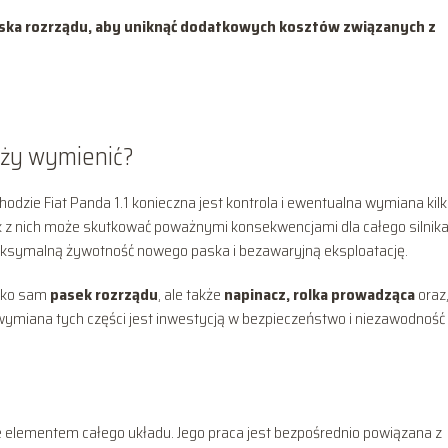
ka rozrządu, aby uniknąć dodatkowych kosztów związanych z
eży wymienić?
ie Fiat Panda 1.1 konieczna jest kontrola i ewentualna wymiana kil
z nich może skutkować poważnymi konsekwencjami dla całego silnika
ksymalną żywotność nowego paska i bezawaryjną eksploatację.
lko sam
pasek rozrządu
, ale także
napinacz, rolka prowadząca
oraz
ymiana tych części jest inwestycją w bezpieczeństwo i niezawodność
e elementem całego układu. Jego praca jest bezpośrednio powiązana z