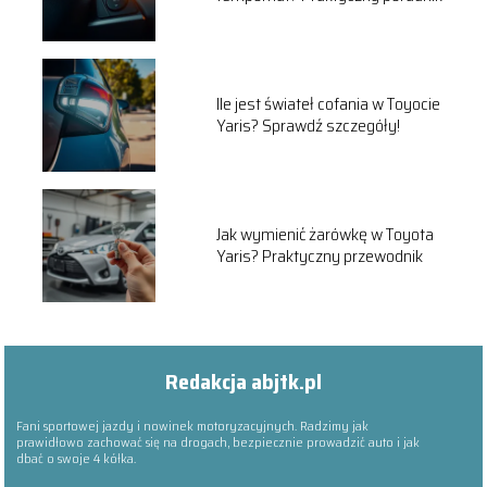
Ile jest świateł cofania w Toyocie
Yaris? Sprawdź szczegóły!
Jak wymienić żarówkę w Toyota
Yaris? Praktyczny przewodnik
Redakcja abjtk.pl
Fani sportowej jazdy i nowinek motoryzacyjnych. Radzimy jak
prawidłowo zachować się na drogach, bezpiecznie prowadzić auto i jak
dbać o swoje 4 kółka.