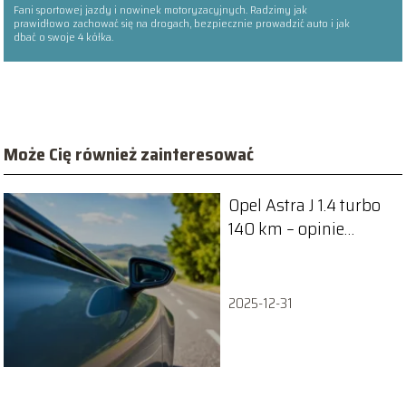
Fani sportowej jazdy i nowinek motoryzacyjnych. Radzimy jak
prawidłowo zachować się na drogach, bezpiecznie prowadzić auto i jak
dbać o swoje 4 kółka.
Może Cię również zainteresować
Opel Astra J 1.4 turbo
140 km – opinie
użytkowników i
recenzje
2025-12-31