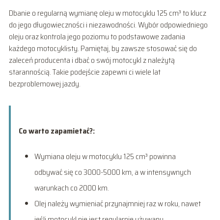
Dbanie o regularną wymianę oleju w motocyklu 125 cm³ to klucz
do jego długowieczności i niezawodności. Wybór odpowiedniego
oleju oraz kontrola jego poziomu to podstawowe zadania
każdego motocyklisty. Pamiętaj, by zawsze stosować się do
zaleceń producenta i dbać o swój motocykl z należytą
starannością. Takie podejście zapewni ci wiele lat
bezproblemowej jazdy.
Co warto zapamietać?:
Wymiana oleju w motocyklu 125 cm³ powinna
odbywać się co 3000-5000 km, a w intensywnych
warunkach co 2000 km.
Olej należy wymieniać przynajmniej raz w roku, nawet
jeśli motocykl nie jest regularnie używany.