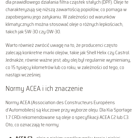
dla prawidłowego działania filtra cząstek stałych (DPF). Oleje te
charakteryzują się niższą zawartością popiołów, co pomaga w
zapobieganiu jego zatykaniu. W zależności od warunków
klimatycznych można stosować oleje o różnych lepkościach,
takich jak 5W-30 czy 0W-30.
Warto również zwrócić uwagę na to, że producenci często
zalecają konkretne marki olejów, takie jak Shell Helix czy Castrol.
Jednakże, równie ważne jest, aby olej był regularnie wymieniany,
co 15 tysięcy kilometrów lub co roku, w zależności od tego, co
nastąpi wcześniej.
Normy ACEA i ich znaczenie
Normy ACEA (Association des Constructeurs Européens
d’Automobiles) są kluczowe przy wyborze oleju. Dla Kia Sportage
1.7 CRDi rekomendowane są oleje o specyfikacji ACEA C2 lub C3.
Oto, co oznaczają te normy: