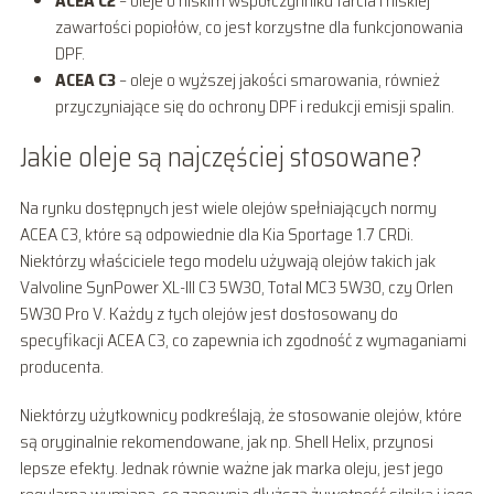
ACEA C2
– oleje o niskim współczynniku tarcia i niskiej
zawartości popiołów, co jest korzystne dla funkcjonowania
DPF.
ACEA C3
– oleje o wyższej jakości smarowania, również
przyczyniające się do ochrony DPF i redukcji emisji spalin.
Jakie oleje są najczęściej stosowane?
Na rynku dostępnych jest wiele olejów spełniających normy
ACEA C3, które są odpowiednie dla Kia Sportage 1.7 CRDi.
Niektórzy właściciele tego modelu używają olejów takich jak
Valvoline SynPower XL-III C3 5W30, Total MC3 5W30, czy Orlen
5W30 Pro V. Każdy z tych olejów jest dostosowany do
specyfikacji ACEA C3, co zapewnia ich zgodność z wymaganiami
producenta.
Niektórzy użytkownicy podkreślają, że stosowanie olejów, które
są oryginalnie rekomendowane, jak np. Shell Helix, przynosi
lepsze efekty. Jednak równie ważne jak marka oleju, jest jego