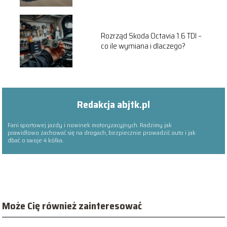
Rozrząd Skoda Octavia 1.6 TDI –
co ile wymiana i dlaczego?
Redakcja abjtk.pl
Fani sportowej jazdy i nowinek motoryzacyjnych. Radzimy jak
prawidłowo zachować się na drogach, bezpiecznie prowadzić auto i jak
dbać o swoje 4 kółka.
Może Cię również zainteresować