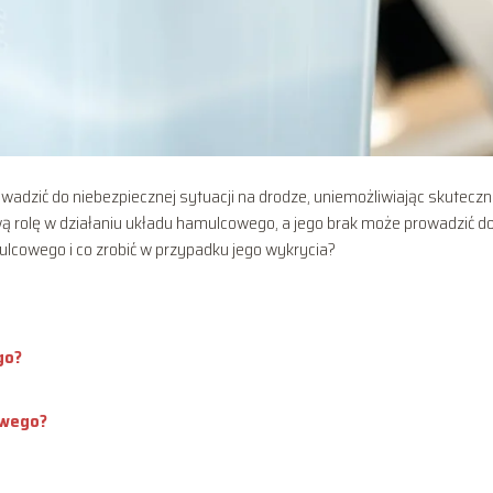
adzić do niebezpiecznej sytuacji na drodze, uniemożliwiając skutecz
rolę w działaniu układu hamulcowego, a jego brak może prowadzić d
lcowego i co zrobić w przypadku jego wykrycia?
go?
owego?