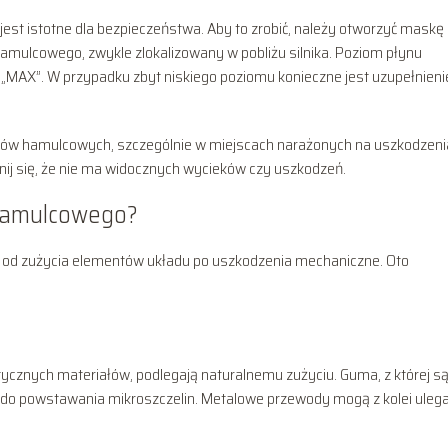
st istotne dla bezpieczeństwa. Aby to zrobić, należy otworzyć maskę
mulcowego, zwykle zlokalizowany w pobliżu silnika. Poziom płynu
 „MAX”. W przypadku zbyt niskiego poziomu konieczne jest uzupełnieni
odów hamulcowych, szczególnie w miejscach narażonych na uszkodzeni
wnij się, że nie ma widocznych wycieków czy uszkodzeń.
 hamulcowego?
 od zużycia elementów układu po uszkodzenia mechaniczne. Oto
cznych materiałów, podlegają naturalnemu zużyciu. Guma, z której s
 do powstawania mikroszczelin. Metalowe przewody mogą z kolei uleg