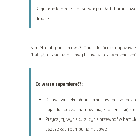
Regularne kontrole i konserwacja układu hamulco
drodze.
Pamiętaj, aby nie lekceważyć niepokojących objawów i w
Dbałość o układ hamulcowy to inwestycja w bezpiecze
Co warto zapamietać?:
Objawy wycieku płynu hamulcowego: spadek po
pojazdu podczas hamowania, zapalenie się kont
Przyczyny wycieku: zużycie przewodów hamulco
uszczelkach pompy hamulcowej.