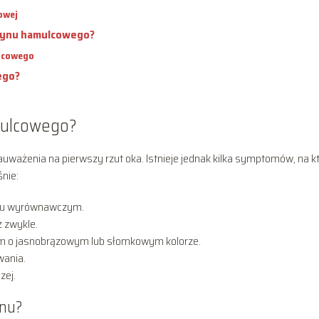
owej
płynu hamulcowego?
lcowego
ego?
mulcowego?
ważenia na pierwszy rzut oka. Istnieje jednak kilka symptomów, na k
nie:
zku wyrównawczym.
ż zwykle.
am o jasnobrązowym lub słomkowym kolorze.
wania.
zej.
ynu?