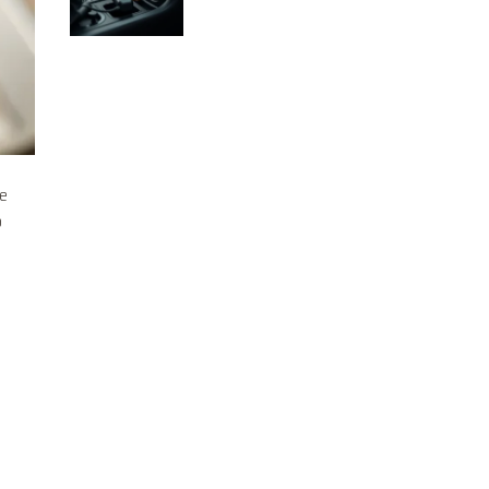
znaleźć?
ne
o