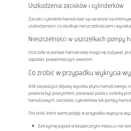
Uszkodzenia zacisków i cylinderków
Zaciski i cylinderki hamulcowe są narażone na intens
uszkodzeniom, co skutkuje nieszczelnościami i wycie
Nieszczelności w uszczelkach pompy 
Uszczelki w pompie hamulcowej mogą się zużywać, prow
zapobiec poważniejszym awariom.
Co zrobić w przypadku wykrycia w
Jeśli zauważysz objawy wycieku płynu hamulcowego, n
powinna być priorytetem, ponieważ jazda z usterką j
hamulcowych, zacisków, cylinderków lub pompy hamulco
Oto kroki, które warto podjąć w przypadku wykrycia wyc
Zatrzymaj pojazd w bezpiecznym miejscu i nie kon