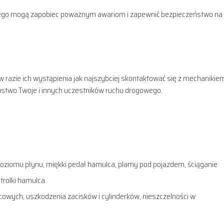
wego mogą zapobiec poważnym awariom i zapewnić bezpieczeństwo na
 razie ich wystąpienia jak najszybciej skontaktować się z mechanikie
ństwo Twoje i innych uczestników ruchu drogowego.
ziomu płynu, miękki pedał hamulca, plamy pod pojazdem, ściąganie
rolki hamulca.
wych, uszkodzenia zacisków i cylinderków, nieszczelności w