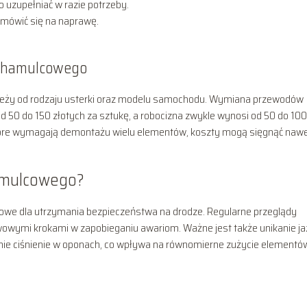
 uzupełniać w razie potrzeby.
mówić się na naprawę.
u hamulcowego
leży od rodzaju usterki oraz modelu samochodu. Wymiana przewodów
50 do 150 złotych za sztukę, a robocizna zwykle wynosi od 50 do 100
które wymagają demontażu wielu elementów, koszty mogą sięgnąć naw
amulcowego?
we dla utrzymania bezpieczeństwa na drodze. Regularne przeglądy
wowymi krokami w zapobieganiu awariom. Ważne jest także unikanie j
nie ciśnienie w oponach, co wpływa na równomierne zużycie elementó