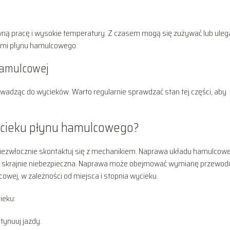
ywną pracę i wysokie temperatury. Z czasem mogą się zużywać lub uleg
kami płynu hamulcowego.
hamulcowej
adząc do wycieków. Warto regularnie sprawdzać stan tej części, aby
ycieku płynu hamulcowego?
iezwłocznie skontaktuj się z mechanikiem. Naprawa układu hamulcow
est skrajnie niebezpieczna. Naprawa może obejmować wymianę przewo
wej, w zależności od miejsca i stopnia wycieku.
ieku:
tynuuj jazdy.