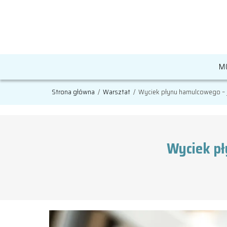
M
Strona główna
/
Warsztat
/
Wyciek płynu hamulcowego –
Wyciek pł