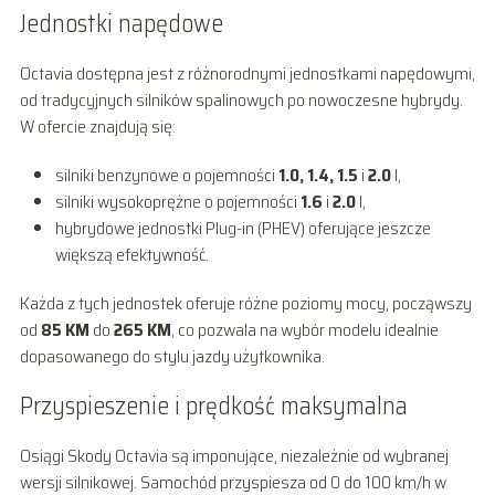
Jednostki napędowe
Octavia dostępna jest z różnorodnymi jednostkami napędowymi,
od tradycyjnych silników spalinowych po nowoczesne hybrydy.
W ofercie znajdują się:
silniki benzynowe o pojemności
1.0, 1.4, 1.5
i
2.0
l,
silniki wysokoprężne o pojemności
1.6
i
2.0
l,
hybrydowe jednostki Plug-in (PHEV) oferujące jeszcze
większą efektywność.
Każda z tych jednostek oferuje różne poziomy mocy, począwszy
od
85 KM
do
265 KM
, co pozwala na wybór modelu idealnie
dopasowanego do stylu jazdy użytkownika.
Przyspieszenie i prędkość maksymalna
Osiągi Skody Octavia są imponujące, niezależnie od wybranej
wersji silnikowej. Samochód przyspiesza od 0 do 100 km/h w