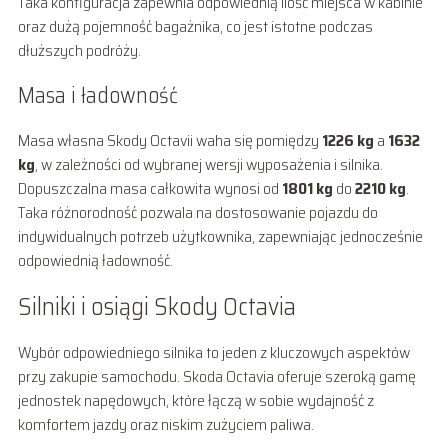
Taka konfiguracja zapewnia odpowiednią ilość miejsca w kabinie
oraz dużą pojemność bagażnika, co jest istotne podczas
dłuższych podróży.
Masa i ładowność
Masa własna Skody Octavii waha się pomiędzy
1226 kg
a
1632
kg
, w zależności od wybranej wersji wyposażenia i silnika.
Dopuszczalna masa całkowita wynosi od
1801 kg
do
2210 kg
.
Taka różnorodność pozwala na dostosowanie pojazdu do
indywidualnych potrzeb użytkownika, zapewniając jednocześnie
odpowiednią ładowność.
Silniki i osiągi Skody Octavia
Wybór odpowiedniego silnika to jeden z kluczowych aspektów
przy zakupie samochodu. Skoda Octavia oferuje szeroką gamę
jednostek napędowych, które łączą w sobie wydajność z
komfortem jazdy oraz niskim zużyciem paliwa.