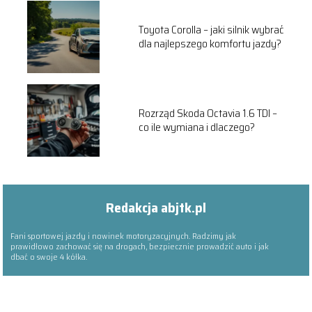
Toyota Corolla – jaki silnik wybrać
dla najlepszego komfortu jazdy?
Rozrząd Skoda Octavia 1.6 TDI –
co ile wymiana i dlaczego?
Redakcja abjtk.pl
Fani sportowej jazdy i nowinek motoryzacyjnych. Radzimy jak
prawidłowo zachować się na drogach, bezpiecznie prowadzić auto i jak
dbać o swoje 4 kółka.