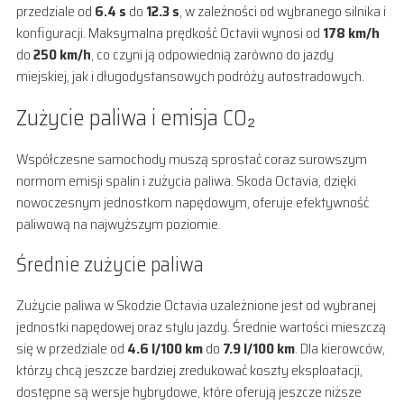
przedziale od
6.4 s
do
12.3 s
, w zależności od wybranego silnika i
konfiguracji. Maksymalna prędkość Octavii wynosi od
178 km/h
do
250 km/h
, co czyni ją odpowiednią zarówno do jazdy
miejskiej, jak i długodystansowych podróży autostradowych.
Zużycie paliwa i emisja CO₂
Współczesne samochody muszą sprostać coraz surowszym
normom emisji spalin i zużycia paliwa. Skoda Octavia, dzięki
nowoczesnym jednostkom napędowym, oferuje efektywność
paliwową na najwyższym poziomie.
Średnie zużycie paliwa
Zużycie paliwa w Skodzie Octavia uzależnione jest od wybranej
jednostki napędowej oraz stylu jazdy. Średnie wartości mieszczą
się w przedziale od
4.6 l/100 km
do
7.9 l/100 km
. Dla kierowców,
którzy chcą jeszcze bardziej zredukować koszty eksploatacji,
dostępne są wersje hybrydowe, które oferują jeszcze niższe