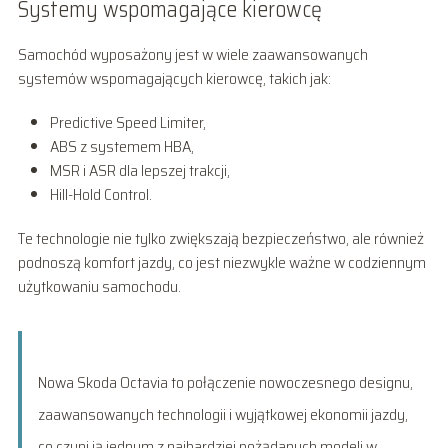
Systemy wspomagające kierowcę
Samochód wyposażony jest w wiele zaawansowanych
systemów wspomagających kierowcę, takich jak:
Predictive Speed Limiter,
ABS z systemem HBA,
MSR i ASR dla lepszej trakcji,
Hill-Hold Control.
Te technologie nie tylko zwiększają bezpieczeństwo, ale również
podnoszą komfort jazdy, co jest niezwykle ważne w codziennym
użytkowaniu samochodu.
Nowa Skoda Octavia to połączenie nowoczesnego designu,
zaawansowanych technologii i wyjątkowej ekonomii jazdy,
co czyni ją jednym z najbardziej pożądanych modeli w