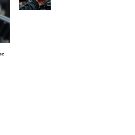
dlaczego?
sz