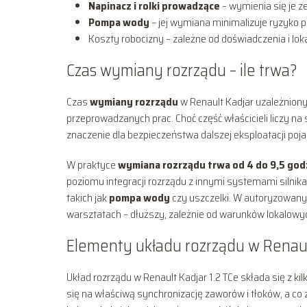
Napinacz i rolki prowadzące
– wymienia się je 
Pompa wody
– jej wymiana minimalizuje ryzyko p
Koszty robocizny – zależne od doświadczenia i loka
Czas wymiany rozrządu – ile trwa?
Czas
wymiany rozrządu
w Renault Kadjar uzależniony 
przeprowadzanych prac. Choć część właścicieli liczy na
znaczenie dla bezpieczeństwa dalszej eksploatacji poja
W praktyce
wymiana rozrządu trwa od 4 do 9,5 god
poziomu integracji rozrządu z innymi systemami siln
takich jak
pompa wody
czy uszczelki. W autoryzowany
warsztatach – dłuższy, zależnie od warunków lokalowych
Elementy układu rozrządu w Renaul
Układ rozrządu w Renault Kadjar 1.2 TCe składa się z 
się na właściwą synchronizację zaworów i tłoków, a co 