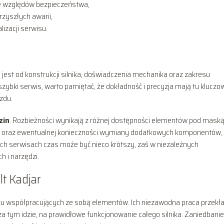
ze względów bezpieczeństwa,
rzyszłych awarii,
lizacji serwisu.
jest od konstrukcji silnika, doświadczenia mechanika oraz zakresu
 szybki serwis, warto pamiętać, że dokładność i precyzja mają tu kluczo
zdu.
zin
. Rozbieżności wynikają z różnej dostępności elementów pod maską
ika oraz ewentualnej konieczności wymiany dodatkowych komponentów,
ch serwisach czas może być nieco krótszy, zaś w niezależnych
 i narzędzi.
t Kadjar
kilku współpracujących ze sobą elementów. Ich niezawodna praca przekł
za tym idzie, na prawidłowe funkcjonowanie całego silnika. Zaniedbanie