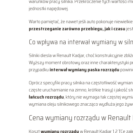
warunków pracy silnika. Przekroczenie tych wartości
jednostki napędowej.
Warto pamiętać, że nawet jeśli auto pokonuje niewielkie
przestrzeganie zarówno przebiegu, jak i czasu
jes
Co wpływa na interwał wymiany w siln
Silniki diesla w Renault Kadjar, choć konstrukcyjnie z
Wyższy moment obrotowy oraz inne charakterystyki pra
przypadku
interwał wymiany paska rozrządu
powini
Oprócz specyfiki pracy silnika na częstotliwość wymiany
częste uruchamianie na zimno, krótkie trasy) i jakoś
łańcuch rozrządu
, który nie wymaga tak częstej wymi
wymiana oleju silnikowego znacząco wydłuża jego żyw
Cena wymiany rozrządu w Renault 
Koszt
wymiany rozrządu
w Renault Kadjar 1.2 TCe za