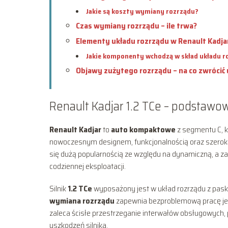
Jakie są koszty wymiany rozrządu?
Czas wymiany rozrządu – ile trwa?
Elementy układu rozrządu w Renault Kadja
Jakie komponenty wchodzą w skład układu r
Objawy zużytego rozrządu – na co zwrócić
Renault Kadjar 1.2 TCe – podstawo
Renault Kadjar
to
auto kompaktowe
z segmentu C, k
nowoczesnym designem, funkcjonalnością oraz szeroką
się dużą popularnością ze względu na dynamiczną, a 
codziennej eksploatacji.
Silnik
1.2 TCe
wyposażony jest w układ rozrządu z pask
wymiana rozrządu
zapewnia bezproblemową pracę jed
zaleca ścisłe przestrzeganie interwałów obsługowych
uszkodzeń silnika.