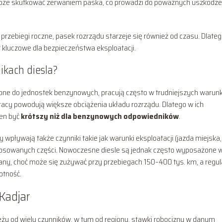
 może skutkować zerwaniem paska, co prowadzi do poważnych uszkodz
 przebiegi roczne, pasek rozrządu starzeje się również od czasu. Dlate
t kluczowe dla bezpieczeństwa eksploatacji.
ikach diesla?
bliżone do jednostek benzynowych, pracują często w trudniejszych warun
cy powodują większe obciążenia układu rozrządu. Dlatego w ich
en być
krótszy niż dla benzynowych odpowiedników
.
 wpływają także czynniki takie jak warunki eksploatacji (jazda miejska,
ć stosowanych części. Nowoczesne diesle są jednak często wyposażone 
any, choć może się zużywać przy przebiegach 150–400 tys. km, a regu
otność.
Kadjar
leży od wielu czynników, w tym od regionu, stawki robocizny w danym