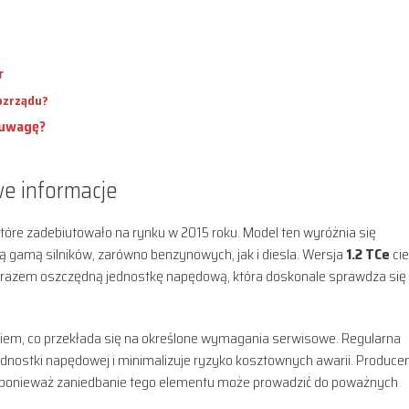
r
ozrządu?
 uwagę?
we informacje
tóre zadebiutowało na rynku w 2015 roku. Model ten wyróżnia się
 gamą silników, zarówno benzynowych, jak i diesla. Wersja
1.2 TCe
ci
zarazem oszczędną jednostkę napędową, która doskonale sprawdza się
iem, co przekłada się na określone wymagania serwisowe. Regularna
nostki napędowej i minimalizuje ryzyko kosztownych awarii. Produce
, ponieważ zaniedbanie tego elementu może prowadzić do poważnych