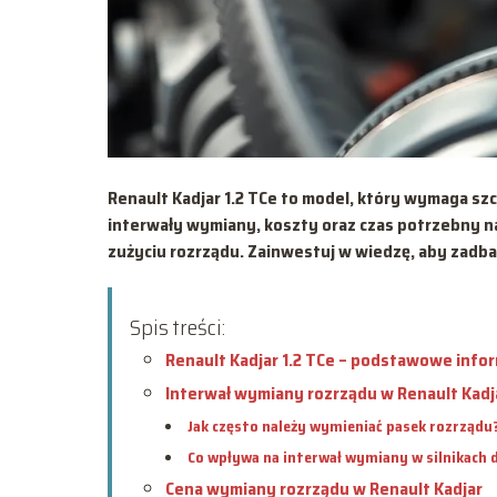
Renault Kadjar 1.2 TCe to model, który wymaga s
interwały wymiany, koszty oraz czas potrzebny na 
zużyciu rozrządu. Zainwestuj w wiedzę, aby zadb
Spis treści:
Renault Kadjar 1.2 TCe – podstawowe info
Interwał wymiany rozrządu w Renault Kadj
Jak często należy wymieniać pasek rozrządu
Co wpływa na interwał wymiany w silnikach d
Cena wymiany rozrządu w Renault Kadjar