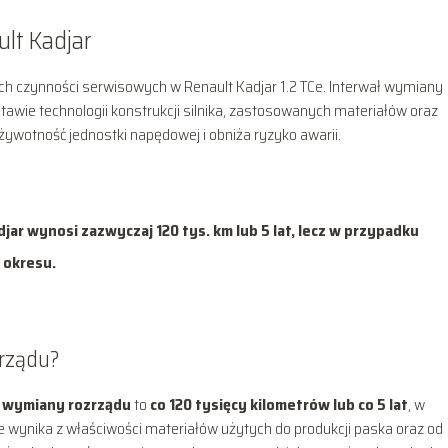
lt Kadjar
ch czynności serwisowych w Renault Kadjar 1.2 TCe. Interwał wymiany
tawie technologii konstrukcji silnika, zastosowanych materiałów oraz
ywotność jednostki napędowej i obniża ryzyko awarii.
ar wynosi zazwyczaj 120 tys. km lub 5 lat, lecz w przypadku
 okresu.
zrządu?
ł wymiany rozrządu
to
co 120 tysięcy kilometrów lub co 5 lat
, w
nie wynika z właściwości materiałów użytych do produkcji paska oraz od