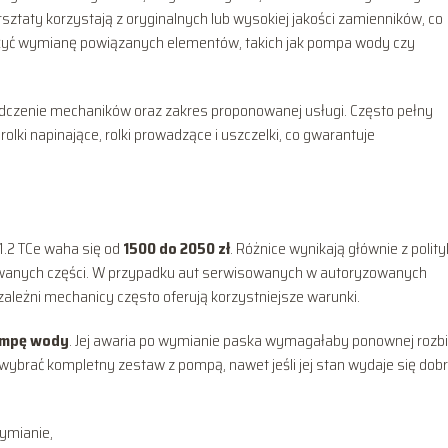
ztaty korzystają z oryginalnych lub wysokiej jakości zamienników, co
ażyć wymianę powiązanych elementów, takich jak pompa wody czy
dczenie mechaników oraz zakres proponowanej usługi. Często pełny
olki napinające, rolki prowadzące i uszczelki, co gwarantuje
1.2 TCe waha się od
1500 do 2050 zł
. Różnice wynikają głównie z polity
wanych części. W przypadku aut serwisowanych w autoryzowanych
ależni mechanicy często oferują korzystniejsze warunki.
mpę wody
. Jej awaria po wymianie paska wymagałaby ponownej rozbi
 wybrać kompletny zestaw z pompą, nawet jeśli jej stan wydaje się dob
ymianie,