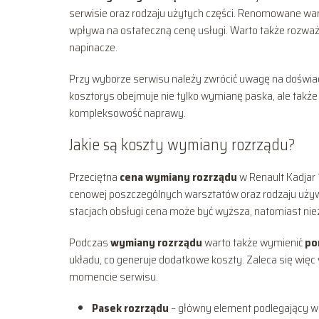
serwisie oraz rodzaju użytych części. Renomowane wars
wpływa na ostateczną cenę usługi. Warto także rozw
napinacze.
Przy wyborze serwisu należy zwrócić uwagę na doświa
kosztorys obejmuje nie tylko wymianę paska, ale także r
kompleksowość naprawy.
Jakie są koszty wymiany rozrządu?
Przeciętna
cena wymiany rozrządu
w Renault Kadjar 
cenowej poszczególnych warsztatów oraz rodzaju uży
stacjach obsługi cena może być wyższa, natomiast niez
Podczas
wymiany rozrządu
warto także wymienić
po
układu, co generuje dodatkowe koszty. Zaleca się więc
momencie serwisu.
Pasek rozrządu
– główny element podlegający w