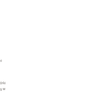
ki
órki
ry w