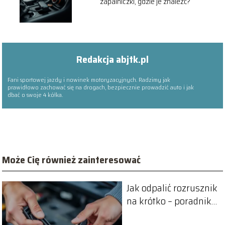
zapalniczki, gdzie je znaleźć?
Redakcja abjtk.pl
Fani sportowej jazdy i nowinek motoryzacyjnych. Radzimy jak
prawidłowo zachować się na drogach, bezpiecznie prowadzić auto i jak
dbać o swoje 4 kółka.
Może Cię również zainteresować
Jak odpalić rozrusznik
na krótko – poradnik
krok po kroku.