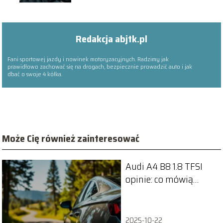
Redakcja abjtk.pl
Fani sportowej jazdy i nowinek motoryzacyjnych. Radzimy jak
prawidłowo zachować się na drogach, bezpiecznie prowadzić auto i jak
dbać o swoje 4 kółka.
Może Cię również zainteresować
Audi A4 B8 1.8 TFSI
opinie: co mówią
użytkownicy o tym
modelu?
2025-10-22