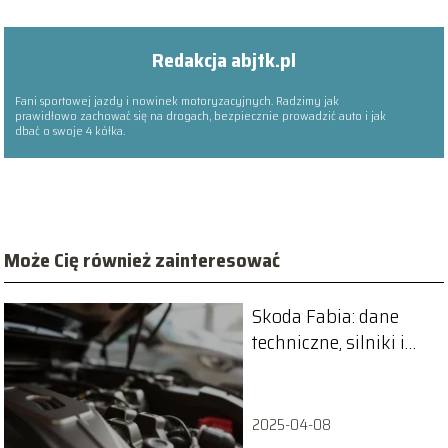
Redakcja abjtk.pl
Fani sportowej jazdy i nowinek motoryzacyjnych. Radzimy jak
prawidłowo zachować się na drogach, bezpiecznie prowadzić auto i jak
dbać o swoje 4 kółka.
Może Cię również zainteresować
Skoda Fabia: dane
techniczne, silniki i
zużycie paliwa
2025-04-08