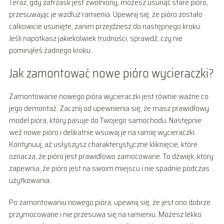
Teraz, gdy zatrzask jest zwolniony, możesz usunąć stare pióro,
przesuwając je wzdłuż ramienia. Upewnij się, że pióro zostało
całkowicie usunięte, zanim przejdziesz do następnego kroku.
Jeśli napotkasz jakiekolwiek trudności, sprawdź, czy nie
pominąłeś żadnego kroku.
Jak zamontować nowe pióro wycieraczki?
Zamontowanie nowego pióra wycieraczki jest równie ważne co
jego demontaż. Zacznij od upewnienia się, że masz prawidłowy
model pióra, który pasuje do Twojego samochodu. Następnie
weź nowe pióro i delikatnie wsuwaj je na ramię wycieraczki.
Kontynuuj, aż usłyszysz charakterystyczne kliknięcie, które
oznacza, że pióro jest prawidłowo zamocowane. To dźwięk, który
zapewnia, że pióro jest na swoim miejscu i nie spadnie podczas
użytkowania.
Po zamontowaniu nowego pióra, upewnij się, że jest ono dobrze
przymocowane i nie przesuwa się na ramieniu. Możesz lekko