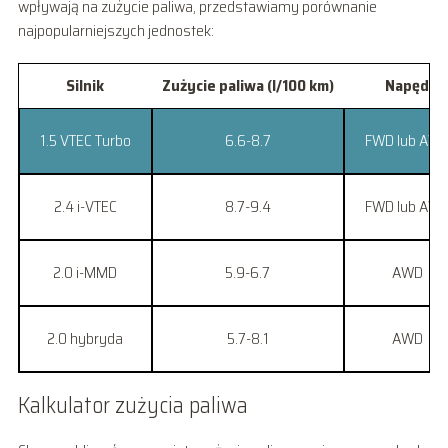
wpływają na zużycie paliwa, przedstawiamy porównanie
najpopularniejszych jednostek:
Silnik
Zużycie paliwa (l/100 km)
Napęd
1.5 VTEC Turbo
6.6-8.7
FWD lub AW
2.4 i-VTEC
8.7-9.4
FWD lub AW
2.0 i-MMD
5.9-6.7
AWD
2.0 hybryda
5.7-8.1
AWD
Kalkulator zużycia paliwa