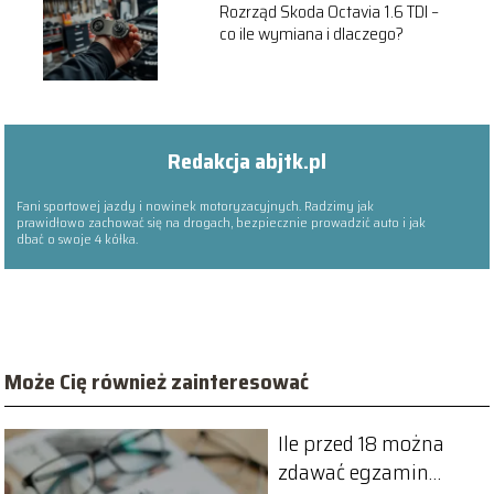
Rozrząd Skoda Octavia 1.6 TDI –
co ile wymiana i dlaczego?
Redakcja abjtk.pl
Fani sportowej jazdy i nowinek motoryzacyjnych. Radzimy jak
prawidłowo zachować się na drogach, bezpiecznie prowadzić auto i jak
dbać o swoje 4 kółka.
Może Cię również zainteresować
Ile przed 18 można
zdawać egzamin