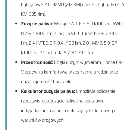
hybrydowe: 2.0 i-MMD (212 KM) oraz 2.0 hybryda (204
KM, 335 Nm).
Zużycie paliwa:
Wersje FWD: 6.6-8.9 l/100 km, AWD:
8.7-9.4 l/100 km; silnik 1.5 VTEC Turbo: 6.6-8.7 l/100
km, 2.4 i-VTEC: 8.7-9.4 l/100 km, 2.0 i-MMD: 5.9-6.7
l/100 km, 2.0 hybryda: 5.7-8.1 l/100 km.
Przestronność:
Dzięki dużym wymiarom, Honda CR-
V zapewnia komfortową przestrzeń dla rodzin oraz
dużą pojemność bagażnika.
Kalkulator zużycia paliwa:
Umożliwia obliczenie
rzeczywistego zużycia paliwa na podstawie
indywidualnych danych dotyczących stylu jazdy i
warunków drogowych.