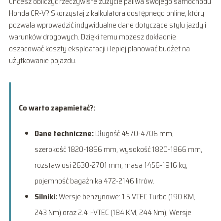
Chcesz obliczyć rzeczywiste zużycie paliwa swojego samochodu
Honda CR-V? Skorzystaj z kalkulatora dostępnego online, który
pozwala wprowadzić indywidualne dane dotyczące stylu jazdy i
warunków drogowych. Dzięki temu możesz dokładnie
oszacować koszty eksploatacji i lepiej planować budżet na
użytkowanie pojazdu.
Co warto zapamietać?:
Dane techniczne:
Długość 4570-4706 mm,
szerokość 1820-1866 mm, wysokość 1820-1866 mm,
rozstaw osi 2630-2701 mm, masa 1456-1916 kg,
pojemność bagażnika 472-2146 litrów.
Silniki:
Wersje benzynowe: 1.5 VTEC Turbo (190 KM,
243 Nm) oraz 2.4 i-VTEC (184 KM, 244 Nm); Wersje