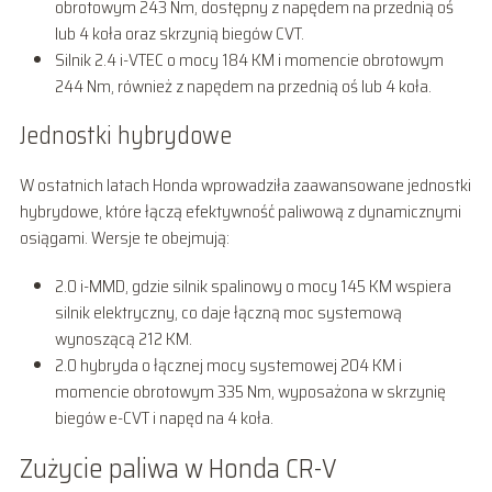
obrotowym 243 Nm, dostępny z napędem na przednią oś
lub 4 koła oraz skrzynią biegów CVT.
Silnik 2.4 i-VTEC o mocy 184 KM i momencie obrotowym
244 Nm, również z napędem na przednią oś lub 4 koła.
Jednostki hybrydowe
W ostatnich latach Honda wprowadziła zaawansowane jednostki
hybrydowe, które łączą efektywność paliwową z dynamicznymi
osiągami. Wersje te obejmują:
2.0 i-MMD, gdzie silnik spalinowy o mocy 145 KM wspiera
silnik elektryczny, co daje łączną moc systemową
wynoszącą 212 KM.
2.0 hybryda o łącznej mocy systemowej 204 KM i
momencie obrotowym 335 Nm, wyposażona w skrzynię
biegów e-CVT i napęd na 4 koła.
Zużycie paliwa w Honda CR-V