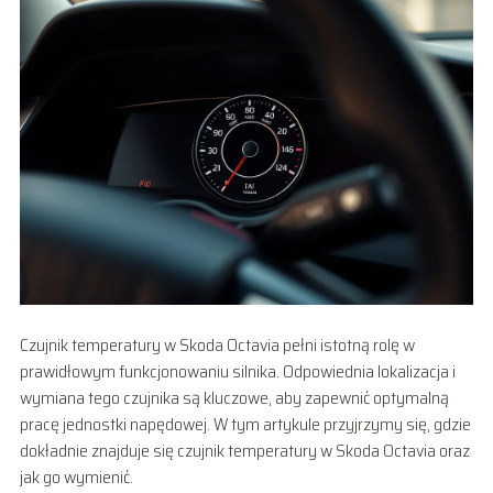
Czujnik temperatury w Skoda Octavia pełni istotną rolę w
prawidłowym funkcjonowaniu silnika. Odpowiednia lokalizacja i
wymiana tego czujnika są kluczowe, aby zapewnić optymalną
pracę jednostki napędowej. W tym artykule przyjrzymy się, gdzie
dokładnie znajduje się czujnik temperatury w Skoda Octavia oraz
jak go wymienić.