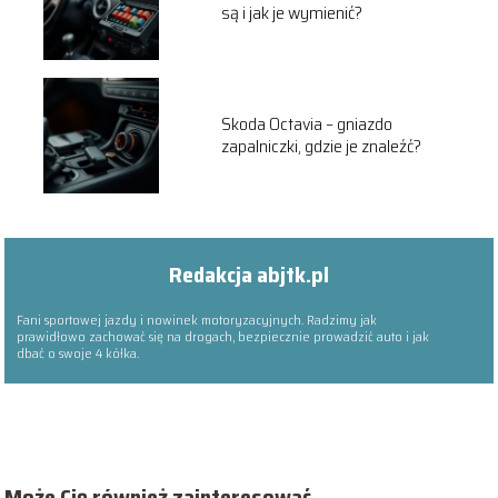
są i jak je wymienić?
Skoda Octavia – gniazdo
zapalniczki, gdzie je znaleźć?
Redakcja abjtk.pl
Fani sportowej jazdy i nowinek motoryzacyjnych. Radzimy jak
prawidłowo zachować się na drogach, bezpiecznie prowadzić auto i jak
dbać o swoje 4 kółka.
Może Cię również zainteresować