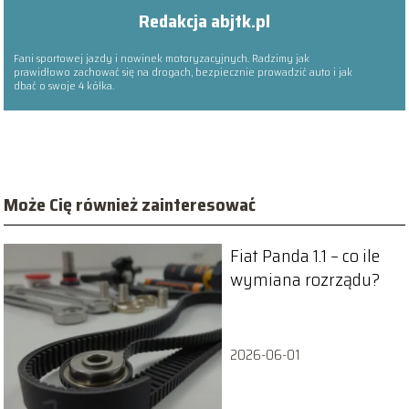
Redakcja abjtk.pl
Fani sportowej jazdy i nowinek motoryzacyjnych. Radzimy jak
prawidłowo zachować się na drogach, bezpiecznie prowadzić auto i jak
dbać o swoje 4 kółka.
Może Cię również zainteresować
Fiat Panda 1.1 – co ile
wymiana rozrządu?
2026-06-01