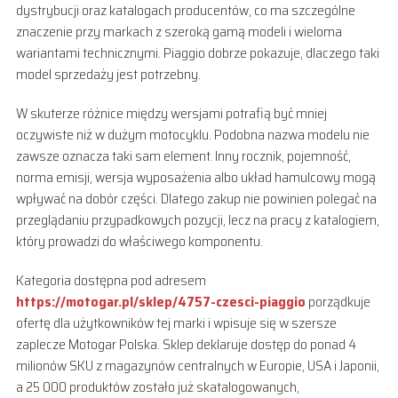
dystrybucji oraz katalogach producentów, co ma szczególne
znaczenie przy markach z szeroką gamą modeli i wieloma
wariantami technicznymi. Piaggio dobrze pokazuje, dlaczego taki
model sprzedaży jest potrzebny.
W skuterze różnice między wersjami potrafią być mniej
oczywiste niż w dużym motocyklu. Podobna nazwa modelu nie
zawsze oznacza taki sam element. Inny rocznik, pojemność,
norma emisji, wersja wyposażenia albo układ hamulcowy mogą
wpływać na dobór części. Dlatego zakup nie powinien polegać na
przeglądaniu przypadkowych pozycji, lecz na pracy z katalogiem,
który prowadzi do właściwego komponentu.
Kategoria dostępna pod adresem
https://motogar.pl/sklep/4757-czesci-piaggio
porządkuje
ofertę dla użytkowników tej marki i wpisuje się w szersze
zaplecze Motogar Polska. Sklep deklaruje dostęp do ponad 4
milionów SKU z magazynów centralnych w Europie, USA i Japonii,
a 25 000 produktów zostało już skatalogowanych,