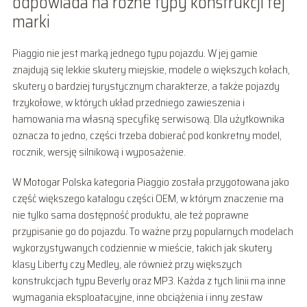
odpowiada na różne typy konstrukcji tej
marki
Piaggio nie jest marką jednego typu pojazdu. W jej gamie
znajdują się lekkie skutery miejskie, modele o większych kołach,
skutery o bardziej turystycznym charakterze, a także pojazdy
trzykołowe, w których układ przedniego zawieszenia i
hamowania ma własną specyfikę serwisową. Dla użytkownika
oznacza to jedno, części trzeba dobierać pod konkretny model,
rocznik, wersję silnikową i wyposażenie.
W Motogar Polska kategoria Piaggio została przygotowana jako
część większego katalogu części OEM, w którym znaczenie ma
nie tylko sama dostępność produktu, ale też poprawne
przypisanie go do pojazdu. To ważne przy popularnych modelach
wykorzystywanych codziennie w mieście, takich jak skutery
klasy Liberty czy Medley, ale również przy większych
konstrukcjach typu Beverly oraz MP3. Każda z tych linii ma inne
wymagania eksploatacyjne, inne obciążenia i inny zestaw