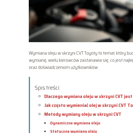
Wymiana oleju w skrzyni CVT Toyoty to temat, który bud
wymianę, wielu kierowców zastanawia się, co jest najl
oraz doświadczeniom użytkowników.
Spis treści:
Dlaczego wymiana oleju w skrzyni CVT jest
Jak często wymieniać olej w skrzyni CVT T
Metody wymiany oleju w skrzyni CVT
Dynamiczna wymiana oleju
Statyczna wymiana oleju