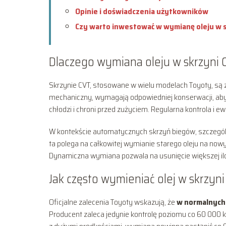
Opinie i doświadczenia użytkowników
Czy warto inwestować w wymianę oleju w 
Dlaczego wymiana oleju w skrzyni C
Skrzynie CVT, stosowane w wielu modelach Toyoty, są zn
mechaniczny, wymagają odpowiedniej konserwacji, aby 
chłodzi i chroni przed zużyciem. Regularna kontrola i
W kontekście automatycznych skrzyń biegów, szczegó
ta polega na całkowitej wymianie starego oleju na nowy
Dynamiczna wymiana pozwala na usunięcie większej iloś
Jak często wymieniać olej w skrzyn
Oficjalne zalecenia Toyoty wskazują, że
w normalnych 
Producent zaleca jedynie kontrolę poziomu co 60 000 k