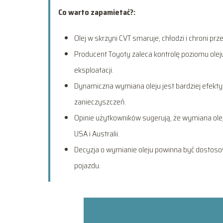
Co warto zapamietać?:
Olej w skrzyni CVT smaruje, chłodzi i chroni prz
Producent Toyoty zaleca kontrolę poziomu ol
eksploatacji.
Dynamiczna wymiana oleju jest bardziej efektyw
zanieczyszczeń.
Opinie użytkowników sugerują, że wymiana ole
USA i Australii.
Decyzja o wymianie oleju powinna być dostos
pojazdu.