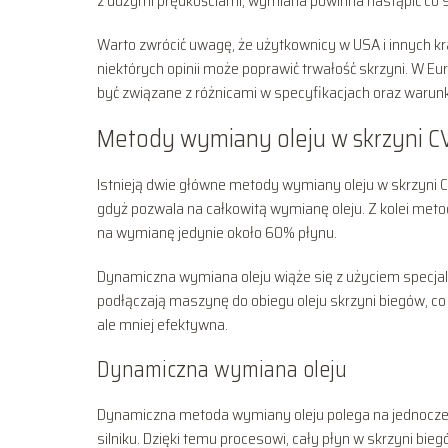
z dużymi prędkościami, wymiana powinna nastąpić co 
Warto zwrócić uwagę, że użytkownicy w USA i innych k
niektórych opinii może poprawić trwałość skrzyni. W E
być związane z różnicami w specyfikacjach oraz warun
Metody wymiany oleju w skrzyni C
Istnieją dwie główne metody wymiany oleju w skrzyni 
gdyż pozwala na całkowitą wymianę oleju. Z kolei meto
na wymianę jedynie około 60% płynu.
Dynamiczna wymiana oleju wiąże się z użyciem specja
podłączają maszynę do obiegu oleju skrzyni biegów, co
ale mniej efektywna.
Dynamiczna wymiana oleju
Dynamiczna metoda wymiany oleju polega na jednocze
silniku. Dzięki temu procesowi, cały płyn w skrzyni bi