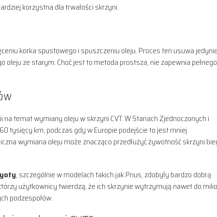
dziej korzystna dla trwałości skrzyni.
ceniu korka spustowego i spuszczeniu oleju. Proces ten usuwa jedyni
 oleju ze starym. Choć jest to metoda prostsza, nie zapewnia pełnego
ków
ii na temat wymiany oleju w skrzyni CVT. W Stanach Zjednoczonych i
60 tysięcy km, podczas gdy w Europie podejście to jest mniej
iczna wymiana oleju może znacząco przedłużyć żywotność skrzyni bie
oyoty
, szczególnie w modelach takich jak Prius, zdobyły bardzo dobrą
którzy użytkownicy twierdzą, że ich skrzynie wytrzymują nawet do mili
tych podzespołów.