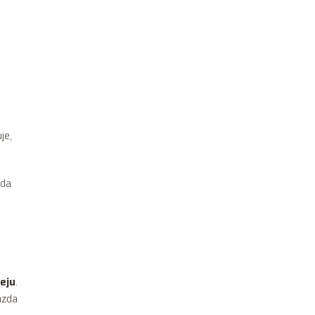
je,
oda
leju
.
azda