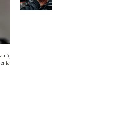
dlaczego?
larną
centa