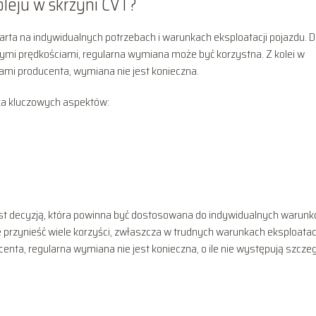
leju w skrzyni CVT?
arta na indywidualnych potrzebach i warunkach eksploatacji pojazdu. D
żymi prędkościami, regularna wymiana może być korzystna. Z kolei w
ami producenta, wymiana nie jest konieczna.
ka kluczowych aspektów:
st decyzją, która powinna być dostosowana do indywidualnych warun
rzynieść wiele korzyści, zwłaszcza w trudnych warunkach eksploatacj
enta, regularna wymiana nie jest konieczna, o ile nie występują szcze