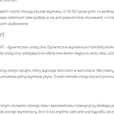
90 000 km.
rajach często stosują zasadę wymiany co 50-60 tysięcy km, co według
uropie natomiast takie podejście nie jest powszechnie stosowane, co m
kach użytkowania.
VT
CVT – dynamiczna i statyczna. Dynamiczna wymiana jest bardziej skute
da statyczna, polegająca na odkręceniu korka i wypuszczeniu oleju, po
listycznego sprzętu, który wymaga obecności w warsztacie. Mechanic
 umożliwia pełną wymianę płynu. Z kolei metoda statyczna jest prosts
snym usuwaniu starego oleju i wprowadzaniu nowego przy działając
egów zostaje wymieniony. Jest to szczególnie zalecane w przypadku skrz