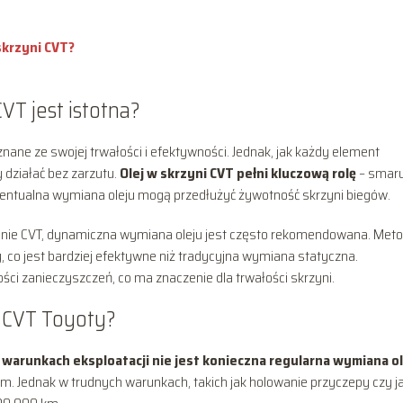
skrzyni CVT?
VT jest istotna?
ane ze swojej trwałości i efektywności. Jednak, jak każdy element
działać bez zarzutu.
Olej w skrzyni CVT pełni kluczową rolę
– smaru
 ewentualna wymiana oleju mogą przedłużyć żywotność skrzyni biegów.
lnie CVT, dynamiczna wymiana oleju jest często rekomendowana. Met
, co jest bardziej efektywne niż tradycyjna wymiana statyczna.
ci zanieczyszczeń, co ma znaczenie dla trwałości skrzyni.
i CVT Toyoty?
warunkach eksploatacji nie jest konieczna regularna wymiana o
m. Jednak w trudnych warunkach, takich jak holowanie przyczepy czy j