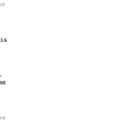
ych
t
3.6
w
100
Jest