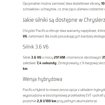
Opcjonalnie można zamówić dwa dodatkowe ekrany
10
schowków i uchwytów, co znacząco ułatwia codzienne 
Jakie silniki są dostępne w Chrysler
Chrysler Pacifica oferuje dwa warianty napędowe, któ
V6
, natomiast dla osób poszukujących bardziej ekolog
Silnik 3.6 V6
Silnik
3.6 V6
o mocy
291 KM
i momencie obrotowym
3
zaledwie
7,4 sekundy
. Zintegrowany z 9-biegową skrz
km
.
Wersja hybrydowa
Pacifica Hybrid to nowoczesna opcja z układem hybry
wyposażona w bezstopniową przekładnię EVT i potrafi 
poziomie
2,8 l/100 km
przy pełnym akumulatorze.