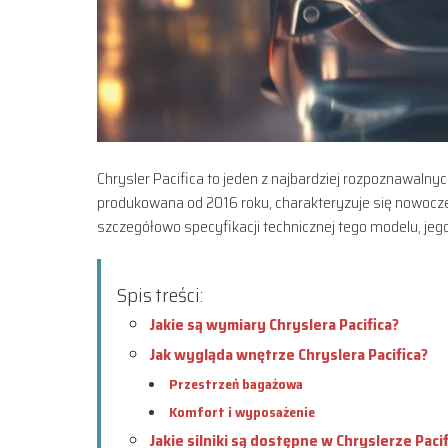
Chrysler Pacifica to jeden z najbardziej rozpoznawaln
produkowana od 2016 roku, charakteryzuje się nowocz
szczegółowo specyfikacji technicznej tego modelu, j
Spis treści:
Jakie są wymiary Chryslera Pacifica?
Jak wygląda wnętrze Chryslera Pacifica?
Przestrzeń bagażowa
Komfort i wyposażenie
Jakie silniki są dostępne w Chryslerze Pacif