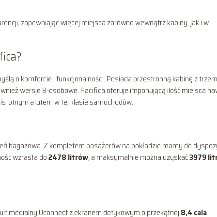
rencji, zapewniając więcej miejsca zarówno wewnątrz kabiny, jak i w
fica?
yślą o komforcie i funkcjonalności. Posiada przestronną kabinę z trze
ównież wersje 8-osobowe. Pacifica oferuje imponującą ilość miejsca n
t istotnym atutem w tej klasie samochodów.
strzeń bagażowa. Z kompletem pasażerów na pokładzie mamy do dyspozy
mność wzrasta do
2478 litrów
, a maksymalnie można uzyskać
3979 li
multimedialny Uconnect z ekranem dotykowym o przekątnej
8,4 cala
.