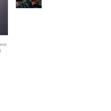
dlaczego?
acja,
ę