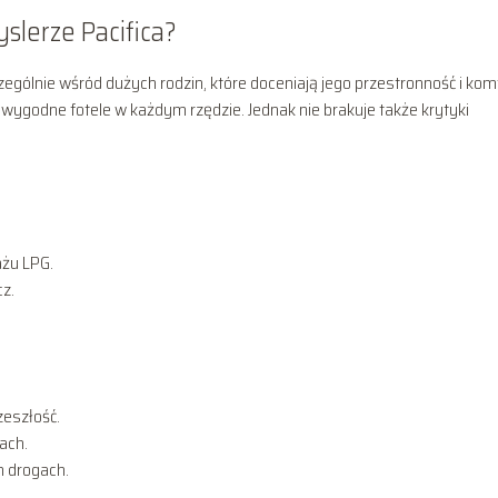
slerze Pacifica?
ególnie wśród dużych rodzin, które doceniają jego przestronność i komf
ygodne fotele w każdym rzędzie. Jednak nie brakuje także krytyki
ażu LPG.
z.
eszłość.
ach.
h drogach.