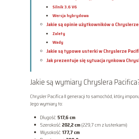
Silnik 3.6 V6
Wersja hybrydowa
Jakie są opinie użytkowników o Chryslerze 
Zalety
Wady
Jakie są typowe usterki w Chryslerze Pacif
Jak prezentuje się sytuacja rynkowa Chrysl
Jakie są wymiary Chryslera Pacifica
Chrysler Pacifica II generacji to samochód, który impo
Jego wymiary to:
Długość:
517,6 cm
Szerokość:
202,2 cm
(229,7 cm z lusterkami)
Wysokość:
177,7 cm