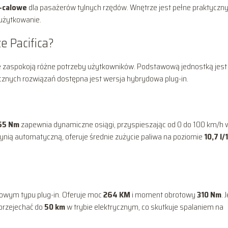
-calowe
dla pasażerów tylnych rzędów. Wnętrze jest pełne praktyczn
użytkowanie.
ze Pacifica?
re zaspokoją różne potrzeby użytkowników. Podstawową jednostką jes
icznych rozwiązań dostępna jest wersja hybrydowa plug-in.
55 Nm
zapewnia dynamiczne osiągi, przyspieszając od 0 do 100 km/h 
ynią automatyczną, oferuje średnie zużycie paliwa na poziomie
10,7 l/
dowym typu plug-in. Oferuje moc
264 KM
i moment obrotowy
310 Nm
. 
przejechać do
50 km
w trybie elektrycznym, co skutkuje spalaniem na