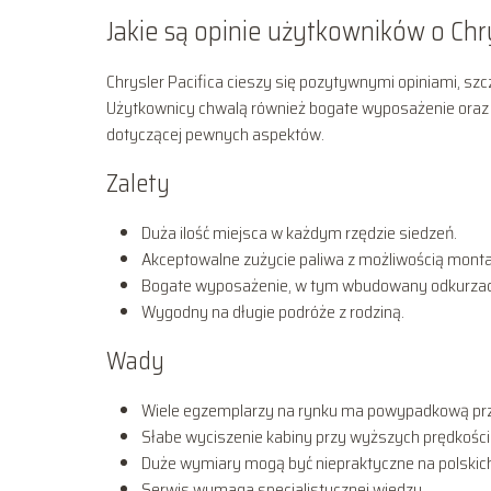
Jakie są opinie użytkowników o Chry
Chrysler Pacifica cieszy się pozytywnymi opiniami, szcz
Użytkownicy chwalą również bogate wyposażenie oraz w
dotyczącej pewnych aspektów.
Zalety
Duża ilość miejsca w każdym rzędzie siedzeń.
Akceptowalne zużycie paliwa z możliwością mont
Bogate wyposażenie, w tym wbudowany odkurzac
Wygodny na długie podróże z rodziną.
Wady
Wiele egzemplarzy na rynku ma powypadkową prz
Słabe wyciszenie kabiny przy wyższych prędkości
Duże wymiary mogą być niepraktyczne na polskic
Serwis wymaga specjalistycznej wiedzy.