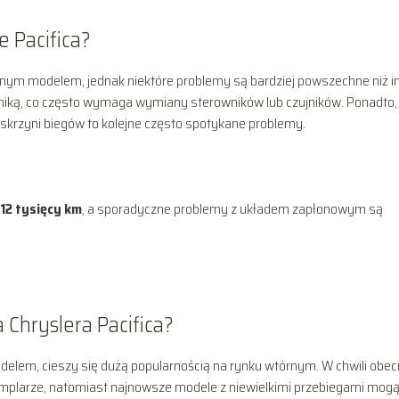
e Pacifica?
odnym modelem, jednak niektóre problemy są bardziej powszechne niż i
roniką, co często wymaga wymiany sterowników lub czujników. Ponadto,
 skrzyni biegów to kolejne często spotykane problemy.
-12 tysięcy km
, a sporadyczne problemy z układem zapłonowym są
 Chryslera Pacifica?
elem, cieszy się dużą popularnością na rynku wtórnym. W chwili obec
mplarze, natomiast najnowsze modele z niewielkimi przebiegami mog